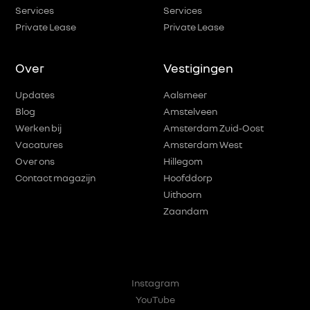
Services
Services
Private Lease
Private Lease
Over
Vestigingen
Updates
Aalsmeer
Blog
Amstelveen
Werken bij
Amsterdam Zuid-Oost
Vacatures
Amsterdam West
Over ons
Hillegom
Contact magazijn
Hoofddorp
Uithoorn
Zaandam
Instagram
YouTube