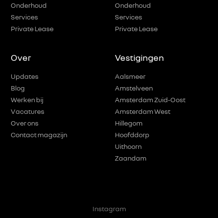
Onderhoud
Onderhoud
Services
Services
Private Lease
Private Lease
Over
Vestigingen
Updates
Aalsmeer
Blog
Amstelveen
Werken bij
Amsterdam Zuid-Oost
Vacatures
Amsterdam West
Over ons
Hillegom
Contact magazijn
Hoofddorp
Uithoorn
Zaandam
Instagram