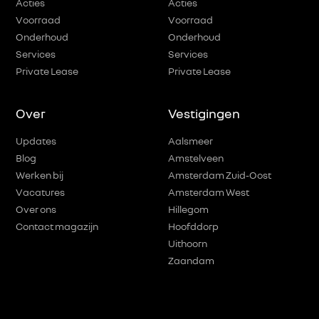
Acties
Acties
Voorraad
Voorraad
Onderhoud
Onderhoud
Services
Services
Private Lease
Private Lease
Over
Vestigingen
Updates
Aalsmeer
Blog
Amstelveen
Werken bij
Amsterdam Zuid-Oost
Vacatures
Amsterdam West
Over ons
Hillegom
Contact magazijn
Hoofddorp
Uithoorn
Zaandam