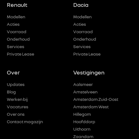
Renault
Dacia
Modellen
Modellen
Acties
Acties
Voorraad
Voorraad
Onderhoud
Onderhoud
Services
Services
Private Lease
Private Lease
Over
Vestigingen
Updates
Aalsmeer
Blog
Amstelveen
Werken bij
Amsterdam Zuid-Oost
Vacatures
Amsterdam West
Over ons
Hillegom
Contact magazijn
Hoofddorp
Uithoorn
Zaandam