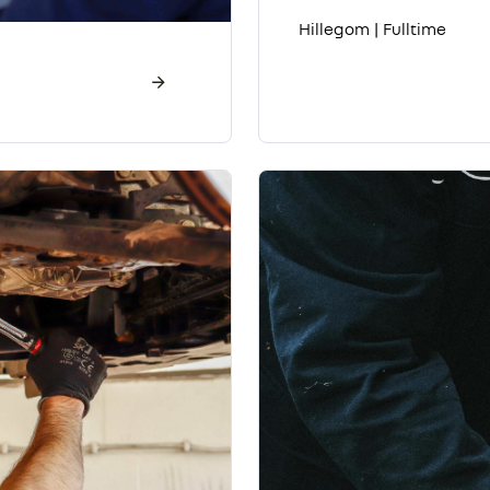
Hillegom
|
Fulltime