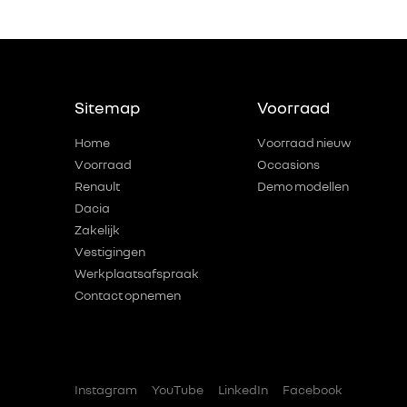
Sitemap
Voorraad
Home
Voorraad nieuw
Voorraad
Occasions
Renault
Demo modellen
Dacia
Zakelijk
Vestigingen
Werkplaatsafspraak
Contact opnemen
Instagram
YouTube
LinkedIn
Facebook