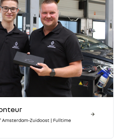
onteur
f Amsterdam-Zuidoost
|
Fulltime