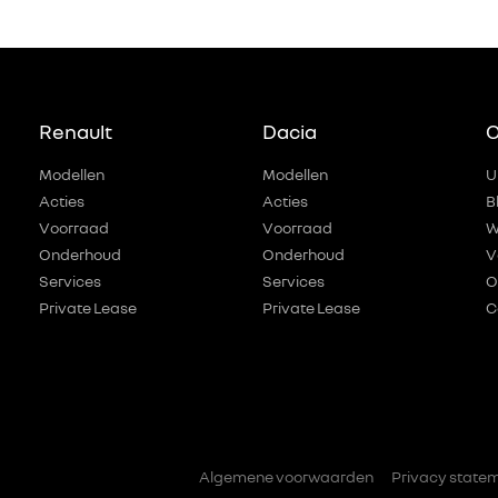
Renault
Dacia
O
Modellen
Modellen
U
Acties
Acties
B
Voorraad
Voorraad
W
Onderhoud
Onderhoud
V
Services
Services
O
Private Lease
Private Lease
C
Algemene voorwaarden
Privacy state