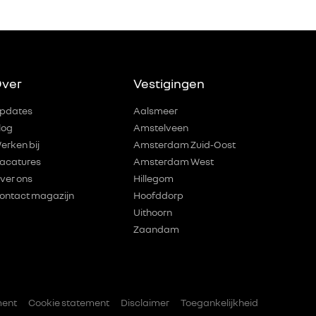
ver
Vestigingen
pdates
Aalsmeer
log
Amstelveen
erken bij
Amsterdam Zuid-Oost
acatures
Amsterdam West
ver ons
Hillegom
ontact magazijn
Hoofddorp
Uithoorn
Zaandam
ment
Cookie statement
Disclaimer
Toegankelijkheid