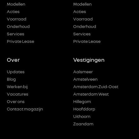
Modellen
Modellen
Acties
Acties
Voorraad
Voorraad
Onderhoud
Onderhoud
Services
Services
Private Lease
Private Lease
Over
Vestigingen
Updates
Aalsmeer
Blog
Amstelveen
Werken bij
Amsterdam Zuid-Oost
Vacatures
Amsterdam West
Over ons
Hillegom
Contact magazijn
Hoofddorp
Uithoorn
Zaandam