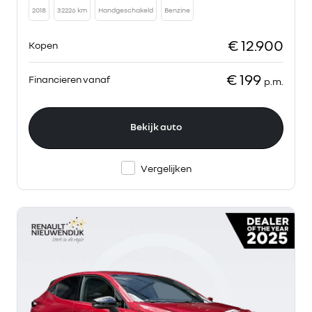
2018
32226 km
Handgeschakeld
Benzine
€ 12.900
Kopen
€ 199
Financieren vanaf
p.m.
Bekijk auto
Vergelijken