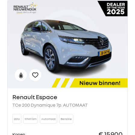
Renault Espace
TCe 200 Dynamique 7p. AUTOMAAT
2016
117411 km
Automaat
Benzine
€ 15.900
Kopen