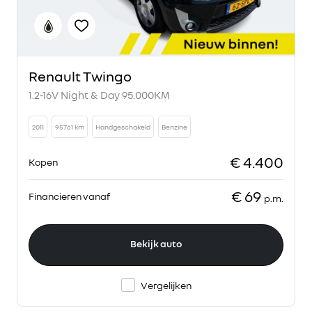
Renault Twingo
1.2-16V Night & Day 95.000KM
2011
95761 km
Handgeschakeld
Benzine
€ 4.400
Kopen
€ 69
Financieren vanaf
p.m.
Bekijk auto
Vergelijken