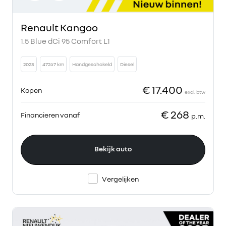
Renault Kangoo
1.5 Blue dCi 95 Comfort L1
2023
47267 km
Handgeschakeld
Diesel
€ 17.400
Kopen
excl. btw
€ 268
Financieren vanaf
p.m.
Bekijk auto
Vergelijken