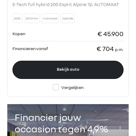
E-Tech full hybrid 200 Esprit Alpine 7p. AUTOMAAT
2025
20701 km
Automaat
Hybride
€ 45.900
Kopen
€ 704
Financieren vanaf
p.m.
Bekijk auto
Vergelijken
Financier jouw
occasion tegen 4,9%