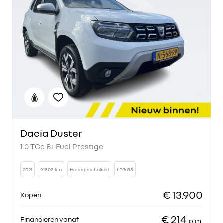
Dacia Duster
1.0 TCe Bi-Fuel Prestige
2021
91303 km
Handgeschakeld
LPG G3
€ 13.900
Kopen
€ 214
Financieren vanaf
p.m.