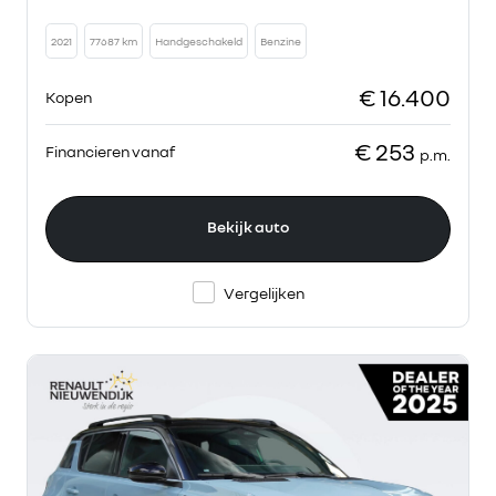
2021
77687 km
Handgeschakeld
Benzine
€ 16.400
Kopen
€ 253
Financieren vanaf
p.m.
Bekijk auto
Vergelijken