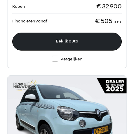
€ 32.900
Kopen
€ 505
Financieren vanaf
p.m.
Bekijk auto
Vergelijken