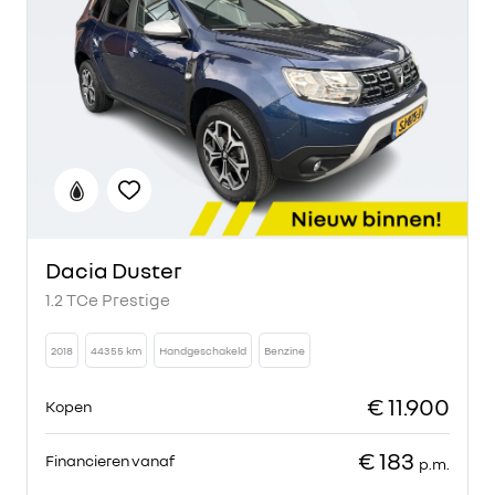
Dacia Duster
1.2 TCe Prestige
2018
44355 km
Handgeschakeld
Benzine
€ 11.900
Kopen
€ 183
Financieren vanaf
p.m.