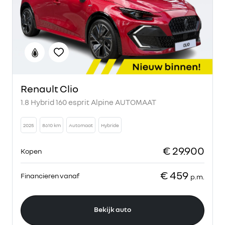
Renault Clio
1.8 Hybrid 160 esprit Alpine AUTOMAAT
2025
8610 km
Automaat
Hybride
€ 29.900
Kopen
€ 459
Financieren vanaf
p.m.
Bekijk auto