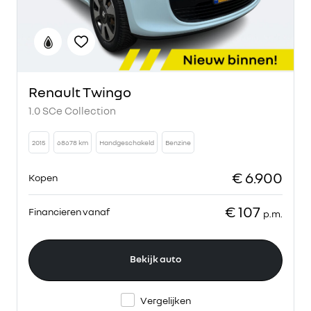
Renault Twingo
1.0 SCe Collection
2015
68678 km
Handgeschakeld
Benzine
€ 6.900
Kopen
€ 107
Financieren vanaf
p.m.
Bekijk auto
Vergelijken