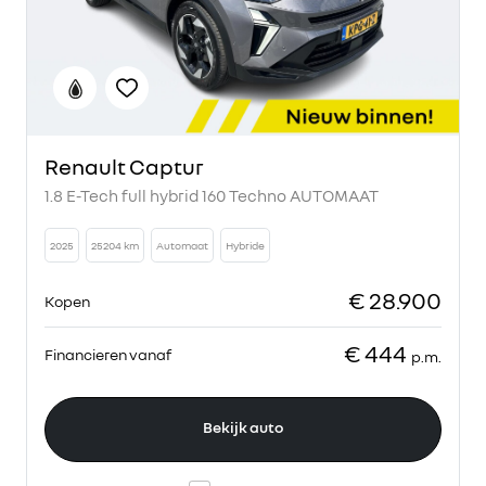
Renault Captur
1.8 E-Tech full hybrid 160 Techno AUTOMAAT
2025
25204 km
Automaat
Hybride
€ 28.900
Kopen
€ 444
Financieren vanaf
p.m.
Bekijk auto