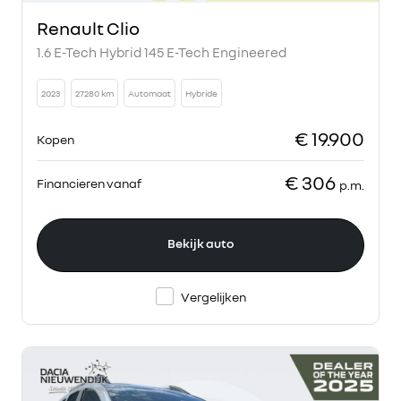
Renault Clio
1.6 E-Tech Hybrid 145 E-Tech Engineered
2023
27280 km
Automaat
Hybride
€ 19.900
Kopen
€ 306
Financieren vanaf
p.m.
Bekijk auto
Vergelijken