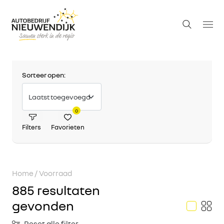
Sorteer open:
0
Filters
Favorieten
Home
/ Voorraad
885 resultaten
gevonden
Reset alle filter