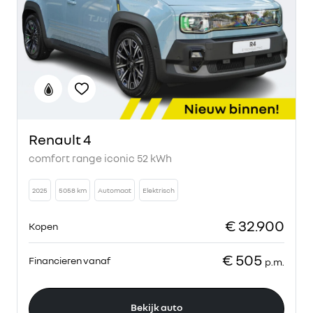
Renault 4
comfort range iconic 52 kWh
2025
5058 km
Automaat
Elektrisch
€ 32.900
Kopen
€ 505
Financieren vanaf
p.m.
Bekijk auto