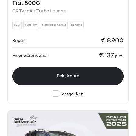
Fiat 500C
0.9 TwinAir Turbo Lounge
2016
57261 km
Handgeschakeld
Benzine
€ 8.900
Kopen
€ 137
Financieren vanaf
p.m.
Bekijk auto
Vergelijken