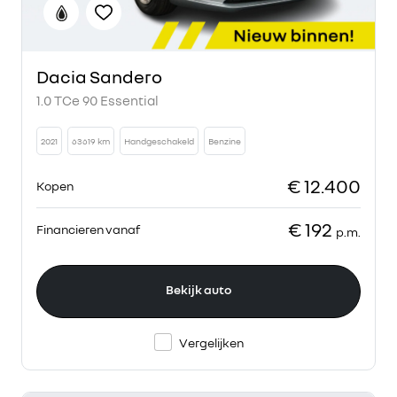
Dacia Sandero
1.0 TCe 90 Essential
2021
63619 km
Handgeschakeld
Benzine
€ 12.400
Kopen
€ 192
Financieren vanaf
p.m.
Bekijk auto
Vergelijken