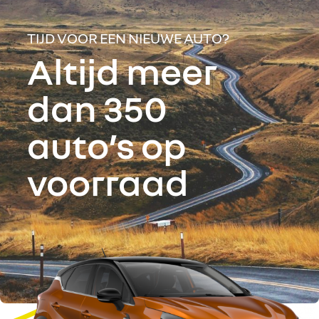
TIJD VOOR EEN NIEUWE AUTO?
Altijd meer
dan 350
auto’s op
voorraad