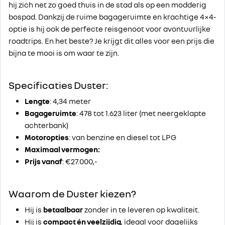
hij zich net zo goed thuis in de stad als op een modderig
bospad. Dankzij de ruime bagageruimte en krachtige 4×4-
optie is hij ook de perfecte reisgenoot voor avontuurlijke
roadtrips. En het beste? Je krijgt dit alles voor een prijs die
bijna te mooi is om waar te zijn.
Specificaties Duster:
Lengte
: 4,34 meter
Bagageruimte
: 478 tot 1.623 liter (met neergeklapte
achterbank)
Motoropties
: van benzine en diesel tot LPG
Maximaal vermogen:
Prijs vanaf
: €27.000,-
Waarom de Duster kiezen?
Hij is
betaalbaar
zonder in te leveren op kwaliteit.
Hij is
compact én veelzijdig
, ideaal voor dagelijks