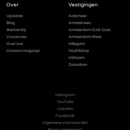
Over
Vestigingen
Updates
Aalsmeer
Blog
Amstelveen
Werken bij
Amsterdam Zuid-Oost
Vacatures
Amsterdam West
Over ons
Hillegom
Contact magazijn
Hoofddorp
Uithoorn
Zaandam
Instagram
YouTube
LinkedIn
Facebook
Algemene voorwaarden
Privacy statement