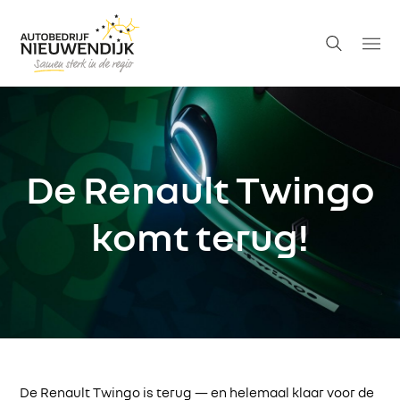
De Renault Twingo
komt terug!
De Renault Twingo is terug — en helemaal klaar voor de