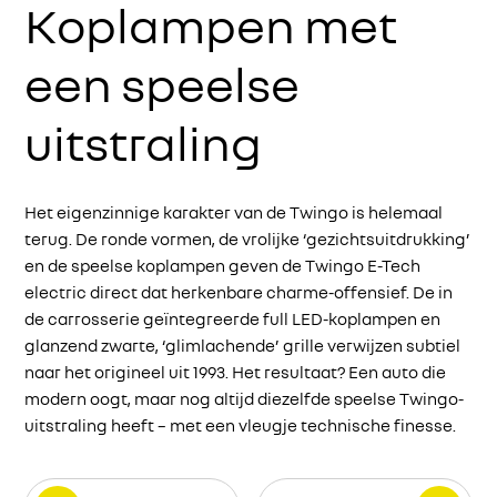
Koplampen met
een speelse
uitstraling
n –
De
lke
ge
na
Het eigenzinnige karakter van de Twingo is helemaal
aer
terug. De ronde vormen, de vrolijke ‘gezichtsuitdrukking’
na
en de speelse koplampen geven de Twingo E-Tech
twi
electric direct dat herkenbare charme-offensief. De in
fle
de carrosserie geïntegreerde full LED-koplampen en
Hel
glanzend zwarte, ‘glimlachende’ grille verwijzen subtiel
wil
naar het origineel uit 1993. Het resultaat? Een auto die
modern oogt, maar nog altijd diezelfde speelse Twingo-
uitstraling heeft – met een vleugje technische finesse.