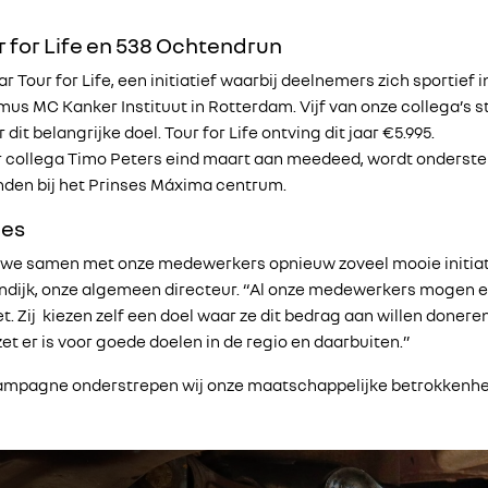
 for Life en 538 Ochtendrun
 Tour for Life, een initiatief waarbij deelnemers zich sportief 
us MC Kanker Instituut in Rotterdam. Vijf van onze collega’s 
 dit belangrijke doel. Tour for Life ontving dit jaar €5.995.
 collega Timo Peters eind maart aan meedeed, wordt ondersteun
anden bij het Prinses Máxima centrum.
ies
dat we samen met onze medewerkers opnieuw zoveel mooie initi
ndijk, onze algemeen directeur. “Al onze medewerkers mogen 
. Zij kiezen zelf een doel waar ze dit bedrag aan willen doneren
et er is voor goede doelen in de regio en daarbuiten.”
campagne onderstrepen wij onze maatschappelijke betrokkenhe