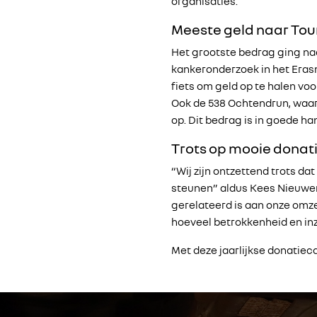
organisaties.
Meeste geld naar Tour
Het grootste bedrag ging naar
kankeronderzoek in het Erasm
fiets om geld op te halen voor
Ook de 538 Ochtendrun, waar
op. Dit bedrag is in goede h
Trots op mooie donat
“Wij zijn ontzettend trots 
steunen” aldus Kees Nieuwe
gerelateerd is aan onze omzet
hoeveel betrokkenheid en inz
Met deze jaarlijkse donatie