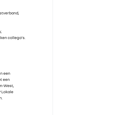
nstverband,
;
ken collega's.
én een
ot een
m-West,
 Lokale
n.