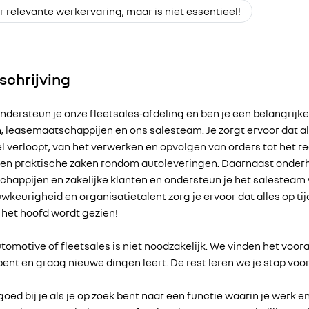
ar relevante werkervaring, maar is niet essentieel!
schrijving
ondersteun je onze fleetsales-afdeling en ben je een belangrijk
n, leasemaatschappijen en ons salesteam. Je zorgt ervoor dat a
 verloopt, van het verwerken en opvolgen van orders tot het r
 en praktische zaken rondom autoleveringen. Daarnaast onder
happijen en zakelijke klanten en ondersteun je het salesteam 
wkeurigheid en organisatietalent zorg je ervoor dat alles op tij
 het hoofd wordt gezien!
utomotive of fleetsales is niet noodzakelijk. We vinden het voora
ent en graag nieuwe dingen leert. De rest leren we je stap voor
oed bij je als je op zoek bent naar een functie waarin je werk en