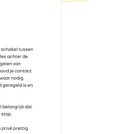
e schakel tussen
lles achter de
egelen van
houd je contact
waar nodig.
d geregeld is en
l belangrijk dat
 stap.
 privé prettig