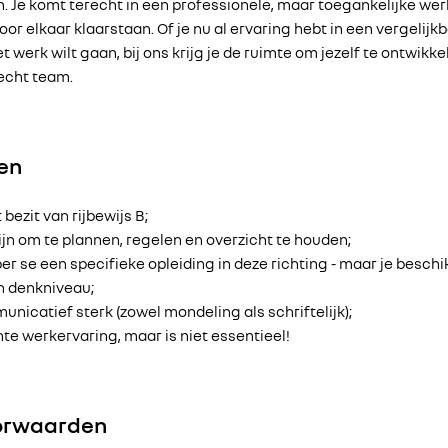
. Je komt terecht in een professionele, maar toegankelijke w
oor elkaar klaarstaan. Of je nu al ervaring hebt in een vergelijkb
et werk wilt gaan, bij ons krijg je de ruimte om jezelf te ontwikk
hecht team.
sen
 bezit van rijbewijs B;
fijn om te plannen, regelen en overzicht te houden;
per se een specifieke opleiding in deze richting - maar je besch
n denkniveau;
nicatief sterk (zowel mondeling als schriftelijk);
nte werkervaring, maar is niet essentieel!
orwaarden