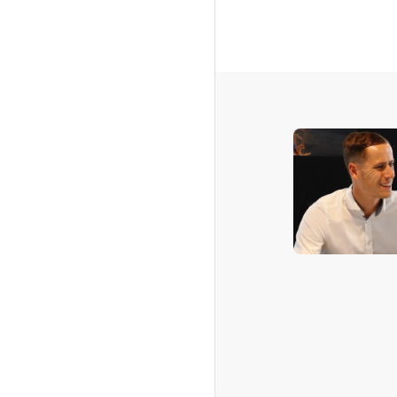
Stap 4: Terugkop
Na het laatste gesprek ho
bent aangenomen. Bij een
bespreken we de arbeid
we het inwerktraject.