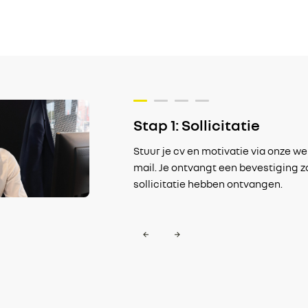
peling
Stap 1: Sollicitatie
or je snel van ons of je
Stuur je cv en motivatie via onze we
 positief resultaat
mail. Je ontvangt een bevestiging z
svoorwaarden en starten
sollicitatie hebben ontvangen.