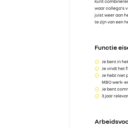
kunt combineren
waar collega's v
juist weer aan h
te zijn van een 
Functie ei
Je bent in het
Je vindt het 
Je hebt niet 
MBO werk- e
Je bent commu
3 jaar releva
Arbeidsvo