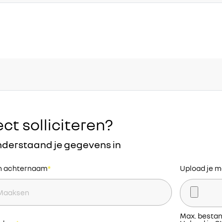
ect solliciteren?
nderstaand je gegevens in
en achternaam
*
Upload je m
am
Max. bestan