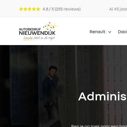
4.8 / 5 (255 reviews)
Al 45 jaa
Renault
Dac
Adminis
Ben je op zoek naar een baan