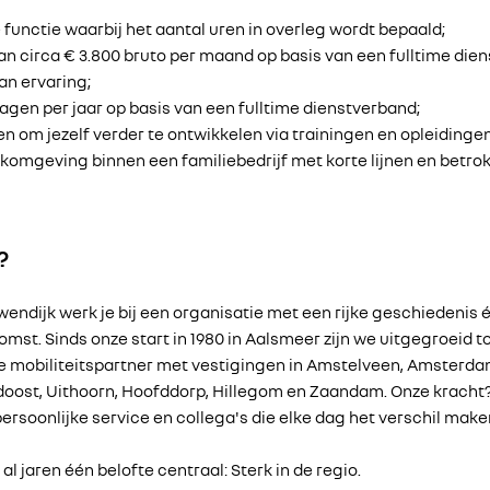
 functie waarbij het aantal uren in overleg wordt bepaald;
van circa € 3.800 bruto per maand op basis van een fulltime die
an ervaring;
agen per jaar op basis van een fulltime dienstverband;
n om jezelf verder te ontwikkelen via trainingen en opleidingen
rkomgeving binnen een familiebedrijf met korte lijnen en betrok
?
wendijk werk je bij een organisatie met een rijke geschiedenis 
mst. Sinds onze start in 1980 in Aalsmeer zijn we uitgegroeid t
mobiliteitspartner met vestigingen in Amstelveen, Amsterda
ost, Uithoorn, Hoofddorp, Hillegom en Zaandam. Onze kracht?
ersoonlijke service en collega's die elke dag het verschil make
l jaren één belofte centraal: Sterk in de regio.