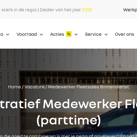
r sterk in de regio | Dealer van het jaar
2025
Werkp
ia
Voorraad
Acties
Service
Over ons
Home
/
Vacature
/ Medewerker Fleetsales Binnendienst
tratief Medewerker Fl
(parttime)
 die goed te combineren is met je gezin of privéleven? En lijkt 