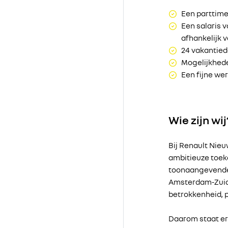
Een parttime
Een salaris 
afhankelijk v
24 vakantied
Mogelijkhede
Een fijne we
Wie zijn wij
Bij Renault Nieu
ambitieuze toeko
toonaangevende 
Amsterdam-Zuido
betrokkenheid, p
Daarom staat er a