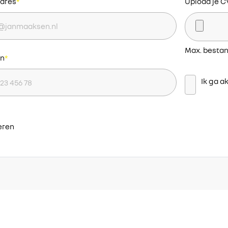
adres
*
Upload je C
Max. bestan
on
*
Instemmin
Ik ga 
teren