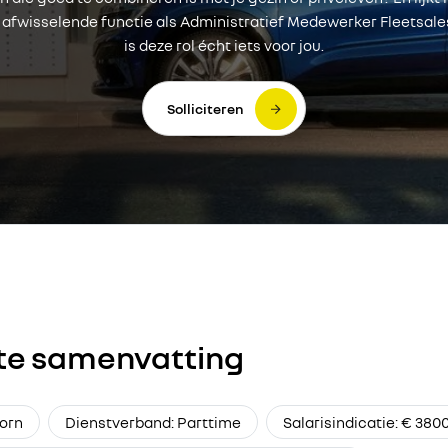
e, afwisselende functie als Administratief Medewerker Fleetsal
is deze rol écht iets voor jou.
Solliciteren
te samenvatting
oorn
Dienstverband: Parttime
Salarisindicatie: € 380