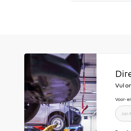
Dir
Vul o
Voor- 
Voorna