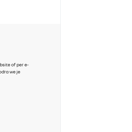
Stap 2: Beoordeling
bsite of per e-
We bekijken je sollicitatie zorgvuldig en laten j
odra we je
weten of je wordt uitgenodigd voor een gespr