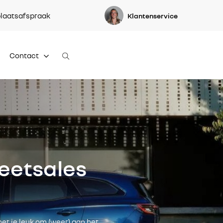
laatsafspraak
Klantenservice
Contact
eetsales
het je leuk om (weer) aan het