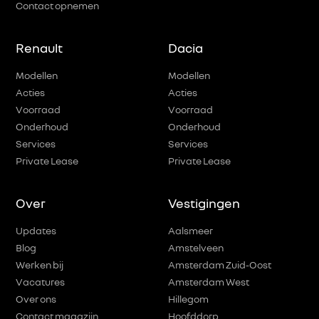
Contact opnemen
Renault
Dacia
Modellen
Modellen
Acties
Acties
Voorraad
Voorraad
Onderhoud
Onderhoud
Services
Services
Private Lease
Private Lease
Over
Vestigingen
Updates
Aalsmeer
Blog
Amstelveen
Werken bij
Amsterdam Zuid-Oost
Vacatures
Amsterdam West
Over ons
Hillegom
Contact magazijn
Hoofddorp