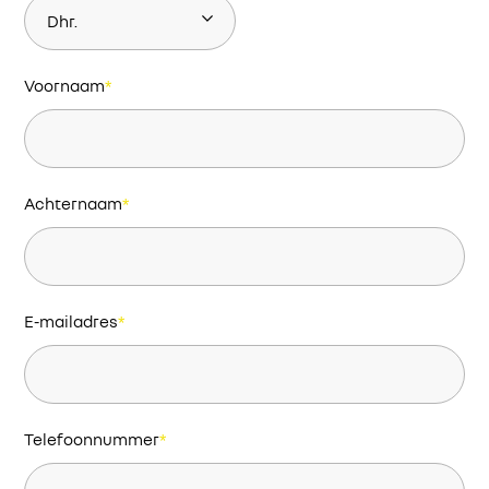
Voornaam
*
Achternaam
*
E-mailadres
*
Telefoonnummer
*