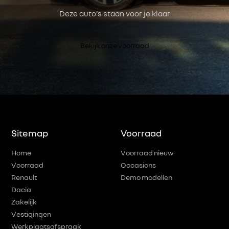
Deze auto’s staan voor je klaar
Bekijk onze voorraad
Sitemap
Voorraad
Home
Voorraad nieuw
Voorraad
Occasions
Renault
Demo modellen
Dacia
Zakelijk
Vestigingen
Werkplaatsafspraak