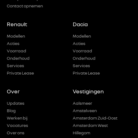
Contact opnemen
Renault
Dacia
Modellen
Modellen
Acties
Acties
Voorraad
Voorraad
Onderhoud
Onderhoud
Services
Services
Private Lease
Private Lease
Over
Vestigingen
Updates
Aalsmeer
Blog
Amstelveen
Werken bij
Amsterdam Zuid-Oost
Vacatures
Amsterdam West
Over ons
Hillegom