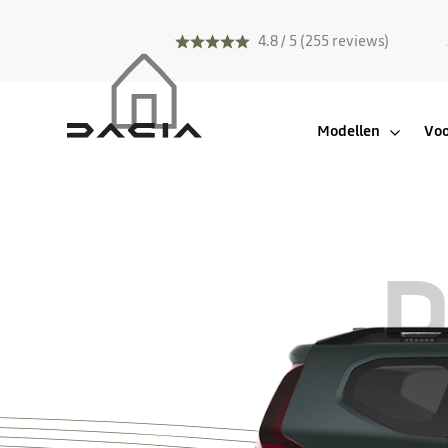
4.8 / 5 (255 reviews)
Modellen
Voo
D