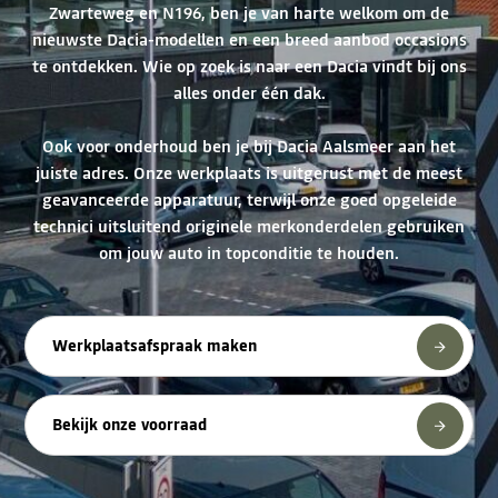
Zwarteweg en N196, ben je van harte welkom om de
nieuwste Dacia-modellen en een breed aanbod occasions
te ontdekken. Wie op zoek is naar een Dacia vindt bij ons
alles onder één dak.
Ook voor onderhoud ben je bij Dacia Aalsmeer aan het
juiste adres. Onze werkplaats is uitgerust met de meest
geavanceerde apparatuur, terwijl onze goed opgeleide
technici uitsluitend originele merkonderdelen gebruiken
om jouw auto in topconditie te houden.
Werkplaatsafspraak maken
Bekijk onze voorraad