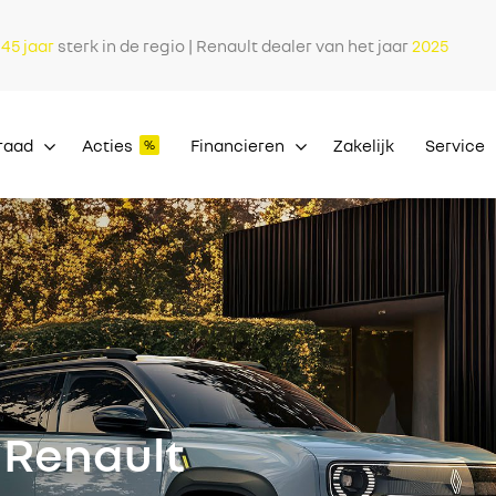
l
45 jaar
sterk in de regio | Renault dealer van het jaar
2025
raad
Acties
Financieren
Zakelijk
Service
 Renault