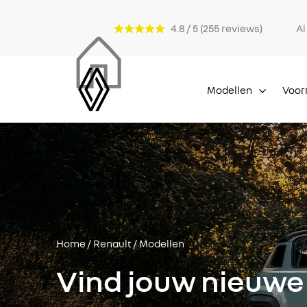
4.8 / 5 (255 reviews)
A
Modellen
Voor
Home
/
Renault
/ Modellen
Vind jouw nieuwe