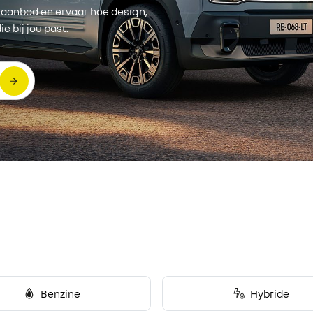
 aanbod en ervaar hoe design,
 bij jou past.
Benzine
Hybride