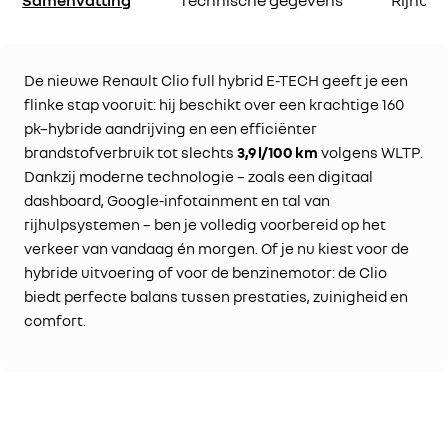
Samenvatting
Technische gegevens
Rijhul
De nieuwe Renault Clio full hybrid E-TECH geeft je een
flinke stap vooruit: hij beschikt over een krachtige 160
pk–hybride aandrijving en een efficiënter
brandstofverbruik tot slechts
3,9 l/100 km
volgens WLTP.
Dankzij moderne technologie – zoals een digitaal
dashboard, Google-infotainment en tal van
rijhulpsystemen – ben je volledig voorbereid op het
verkeer van vandaag én morgen. Of je nu kiest voor de
hybride uitvoering of voor de benzinemotor: de Clio
biedt perfecte balans tussen prestaties, zuinigheid en
comfort.