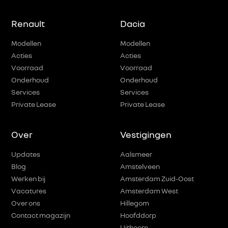
Renault
Dacia
Modellen
Modellen
Acties
Acties
Voorraad
Voorraad
Onderhoud
Onderhoud
Services
Services
Private Lease
Private Lease
Over
Vestigingen
Updates
Aalsmeer
Blog
Amstelveen
Werken bij
Amsterdam Zuid-Oost
Vacatures
Amsterdam West
Over ons
Hillegom
Contact magazijn
Hoofddorp
Uithoorn