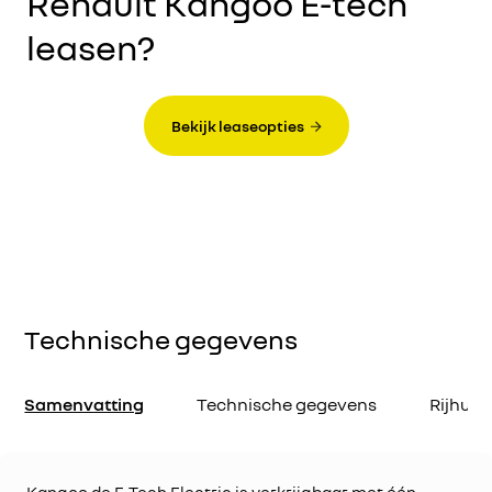
Renault Kangoo E-tech
leasen?
Bekijk leaseopties
Technische gegevens
Samenvatting
Technische gegevens
Rijhul