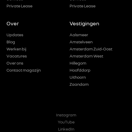
Private Lease
Private Lease
Over
Vestigingen
Updates
Aalsmeer
Blog
Amstelveen
Werken bij
Amsterdam Zuid-Oost
Vacatures
Amsterdam West
Over ons
Hillegom
Contact magazijn
Hoofddorp
Uithoorn
Zaandam
Instagram
YouTube
LinkedIn