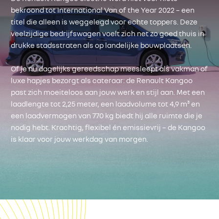
bekroond tot International Van of the Year 2022 – een
titel die alleen is weggelegd voor echte toppers. Deze
veelzijdige bedrijfswagen voelt zich net zo goed thuis in
drukke stadsstraten als op landelijke bouwplaatsen.
Of je nu dagelijks gereedschap meesleept als vakman of
luxe hapjes bezorgt als cateraar: de Renault Kangoo
past zich moeiteloos aan jouw werk en stijl aan. Met een
laadlengte tot 2,25 meter, een laadvolume tot 4,9 m³ en
een laadvermogen van 770 kg biedt hij alle ruimte die je
nodig hebt. Krachtig, flexibel én emissievrij – de Kangoo
is klaar voor jouw werkdag van morgen.