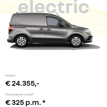
electric
Kopen
€ 24.355,-
Financieren vanaf
€ 325 p.m. *