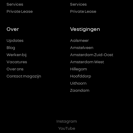
Services
Services
Private Lease
Private Lease
Over
Vestigingen
Updates
Aalsmeer
Blog
Amstelveen
Werken bij
Amsterdam Zuid-Oost
Vacatures
Amsterdam West
Over ons
Hillegom
Contact magazijn
Hoofddorp
Uithoorn
Zaandam
Instagram
YouTube