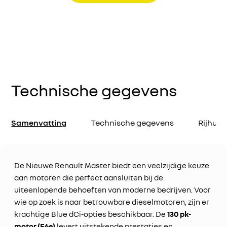
Technische gegevens
Samenvatting
Technische gegevens
Rijhul
De Nieuwe Renault Master biedt een veelzijdige keuze
aan motoren die perfect aansluiten bij de
uiteenlopende behoeften van moderne bedrijven. Voor
wie op zoek is naar betrouwbare dieselmotoren, zijn er
krachtige Blue dCi-opties beschikbaar. De
130 pk-
motor (E6e)
levert uitstekende prestaties en