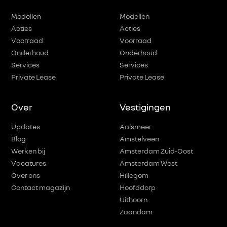
Modellen
Modellen
Acties
Acties
Voorraad
Voorraad
Onderhoud
Onderhoud
Services
Services
Private Lease
Private Lease
Over
Vestigingen
Updates
Aalsmeer
Blog
Amstelveen
Werken bij
Amsterdam Zuid-Oost
Vacatures
Amsterdam West
Over ons
Hillegom
Contact magazijn
Hoofddorp
Uithoorn
Zaandam