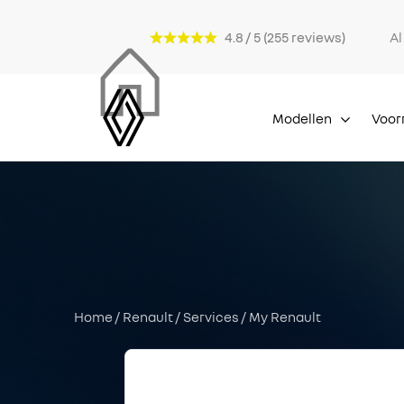
4.8 / 5 (255 reviews)
A
Modellen
Voor
Home
/
Renault
/
Services
/ My Renault