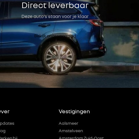
Direct leverbaar
Deze auto’s staan voor je klaar
Bekijk onze voorraad
ver
Vestigingen
pdates
Aalsmeer
log
Amstelveen
erken bij
Amsterdam Zuid-Oost