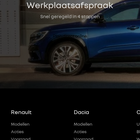
Werkplaatsafspraak
Snel geregeld in 4 stappen
Plan direct online
Renault
Dacia
O
Modellen
Modellen
U
Acties
Acties
B
Voorraad
Voorraad
W