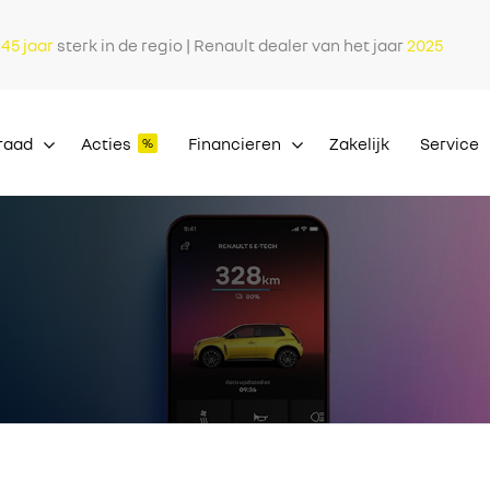
l
45 jaar
sterk in de regio | Renault dealer van het jaar
2025
raad
Acties
Financieren
Zakelijk
Service